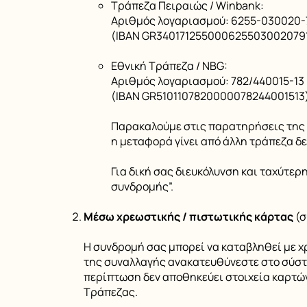
Τράπεζα Πειραιώς / Winbank:
Αριθμός λογαριασμού: 6255-030020-
(IBAN GR340171255000625503002079
Εθνική Τράπεζα / NBG:
Αριθμός λογαριασμού: 782/440015-13
(ΙΒΑΝ GR5101107820000078244001513
Παρακαλούμε στις παρατηρήσεις της 
η μεταφορά γίνει από άλλη τράπεζα δ
Για δική σας διευκόλυνση και ταχύτε
συνδρομής”.
Μέσω χρεωστικής / πιστωτικής κάρτας
(σ
Η συνδρομή σας μπορεί να καταβληθεί με χ
της συναλλαγής ανακατευθύνεστε στο σύστ
περίπτωση δεν αποθηκεύει στοιχεία καρτώ
Τράπεζας.