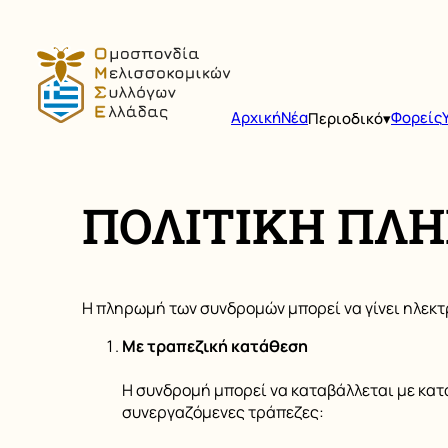
Αρχική
Νέα
Open
Φορείς
Περιοδικό
menu
ΠΟΛΙΤΙΚΗ ΠΛ
Η πληρωμή των συνδρομών μπορεί να γίνει ηλεκτ
Με τραπεζική κατάθεση
Η συνδρομή μπορεί να καταβάλλεται με κα
συνεργαζόμενες τράπεζες: