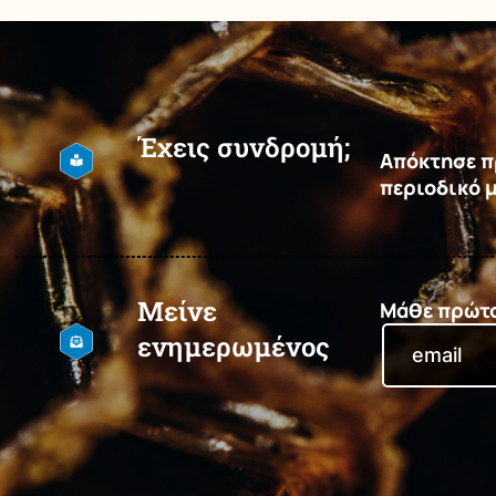
Έχεις συνδρομή;
Απόκτησε πρ
περιοδικό 
Μείνε
Μάθε πρώτος
ενημερωμένος