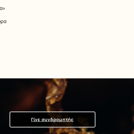
μα»
ύρα
Γίνε συνδρομητής