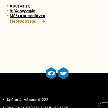
Ασθένειες
Βιβλιογραφία
Μέλι και προϊόντα
Περισσότερα
facebook profile
twitter profile
Κούμα 4, Λάρισα 41222
Τηλ: 2410-549724 & 2410-533366