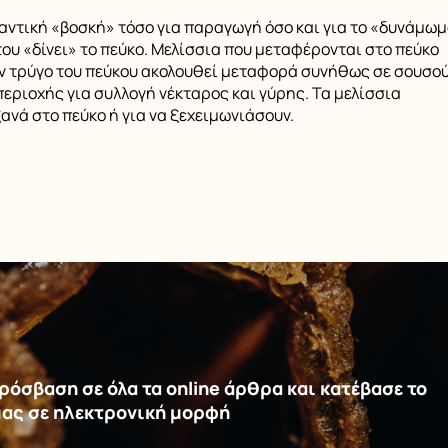
μαντική «βοσκή» τόσο για παραγωγή όσο και για το «δυνάμω
του «δίνει» το πεύκο. Μελίσσια που μεταφέρονται στο πεύκο
 Τον τρύγο του πεύκου ακολουθεί μεταφορά συνήθως σε σουσο
περιοχής για συλλογή νέκταρος και γύρης. Τα μελίσσια
νά στο πεύκο ή για να ξεχειμωνιάσουν.
όσβαση σε όλα τα online άρθρα και κατέβασε το
μας σε ηλεκτρονική μορφή