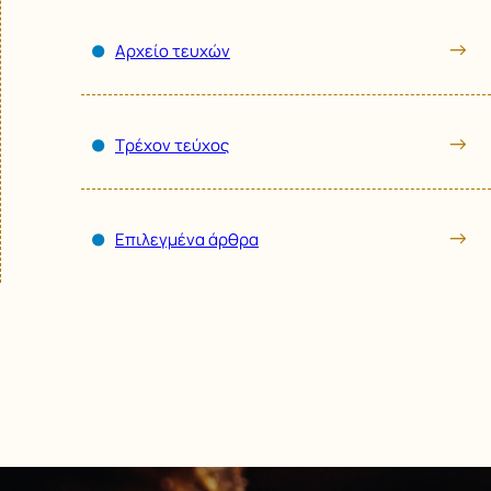
Αρχείο τευχών
Τρέχoν τεύχος
Επιλεγμένα άρθρα